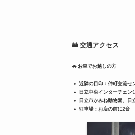
🚋 交通アクセス
🚗 お車でお越しの方
近隣の目印：仲町交流セン
日立中央インターチェン
日立市かみね動物園、日立
駐
車場：お店の前に2台